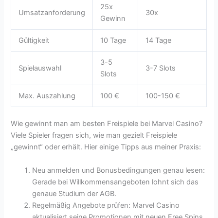
25x
Umsatzanforderung
30x
Gewinn
Gültigkeit
10 Tage
14 Tage
3-5
Spielauswahl
3-7 Slots
Slots
Max. Auszahlung
100 €
100-150 €
Wie gewinnt man am besten Freispiele bei Marvel Casino?
Viele Spieler fragen sich, wie man gezielt Freispiele
„gewinnt“ oder erhält. Hier einige Tipps aus meiner Praxis:
Neu anmelden und Bonusbedingungen genau lesen:
Gerade bei Willkommensangeboten lohnt sich das
genaue Studium der AGB.
Regelmäßig Angebote prüfen: Marvel Casino
aktualisiert seine Promotionen mit neuen Free Spins.