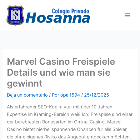
Ir
al
contenido
Marvel Casino Freispiele
Details und wie man sie
gewinnt
Deja un comentario
/ Por
opal1594
/
25/12/2025
Als erfahrener SEO-Kopira yter mit über 10 Jahren
Expertise im iGaming-Bereich weiß ich: Freispiele sind einer
der beliebtesten Bonusarten im Online-Casino. Marvel
Casino bietet hierbei spannende Chancen für alle Spieler,
die ohne eigenes Risiko das Angebot entdecken möchten.