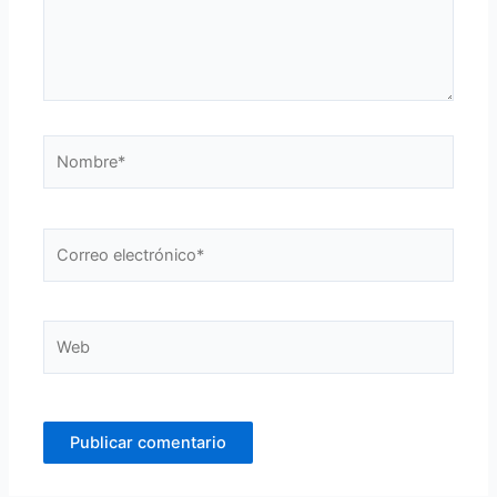
Nombre*
Correo
electrónico*
Web