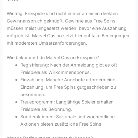
Wichtig: Freispiele sind nicht immer an einen direkten
Gewinnanspruch geknüpft. Gewinne aus Free Spins
müssen meist umgesetzt werden, bevor eine Auszahlung
möglich ist. Marvel Casino setzt hier auf faire Bedingungen
mit moderaten Umsatzanforderungen.
Wie bekommst du Marvel Casino Freispiele?
Registrierung: Nach der Anmeldung gibt es oft
Freispiele als Willkommensbonus.
Einzahlung: Manche Angebote erfordern eine
Einzahlung, um Free Spins gutgeschrieben zu
bekommen.
Treueprogramm: Langjährige Spieler erhalten
Freispiele als Belohnung.
Sonderaktionen: Saisonale und wöchentliche
Aktionen bieten zusätzliche Free Spins.