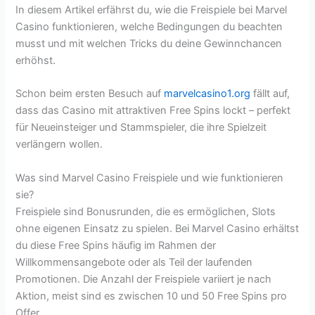
In diesem Artikel erfährst du, wie die Freispiele bei Marvel
Casino funktionieren, welche Bedingungen du beachten
musst und mit welchen Tricks du deine Gewinnchancen
erhöhst.
Schon beim ersten Besuch auf
marvelcasino1.org
fällt auf,
dass das Casino mit attraktiven Free Spins lockt – perfekt
für Neueinsteiger und Stammspieler, die ihre Spielzeit
verlängern wollen.
Was sind Marvel Casino Freispiele und wie funktionieren
sie?
Freispiele sind Bonusrunden, die es ermöglichen, Slots
ohne eigenen Einsatz zu spielen. Bei Marvel Casino erhältst
du diese Free Spins häufig im Rahmen der
Willkommensangebote oder als Teil der laufenden
Promotionen. Die Anzahl der Freispiele variiert je nach
Aktion, meist sind es zwischen 10 und 50 Free Spins pro
Offer.