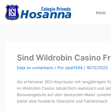
Ir
al
Inicio
contenido
Sind Wildrobin Casino Fr
Deja un comentario
/ Por
opal1594
/
16/12/2025
Als erfahrener SEO-Kopiraɥter mit langjährigem Fo
im Wildrobin Casino tatsächlich realistisch und ak
Bonusangebote auf dem deutschen Markt zunehmen
bietet eine fundierte Übersicht und Faktencheck.