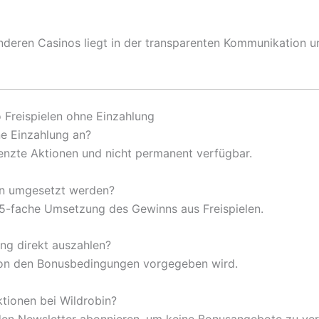
anderen Casinos liegt in der transparenten Kommunikation un
 Freispielen ohne Einzahlung
ne Einzahlung an?
grenzte Aktionen und nicht permanent verfügbar.
bin umgesetzt werden?
5-fache Umsetzung des Gewinns aus Freispielen.
ung direkt auszahlen?
 von den Bonusbedingungen vorgegeben wird.
tionen bei Wildrobin?
den Newsletter abonnieren, um keine Bonusangebote zu ve