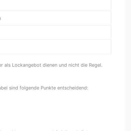
n
er als Lockangebot dienen und nicht die Regel.
Dabei sind folgende Punkte entscheidend: