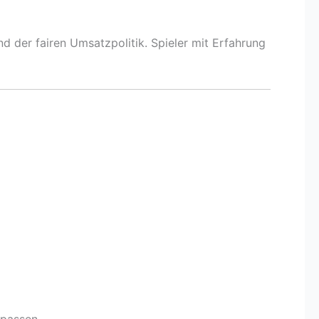
d der fairen Umsatzpolitik. Spieler mit Erfahrung
rpassen.