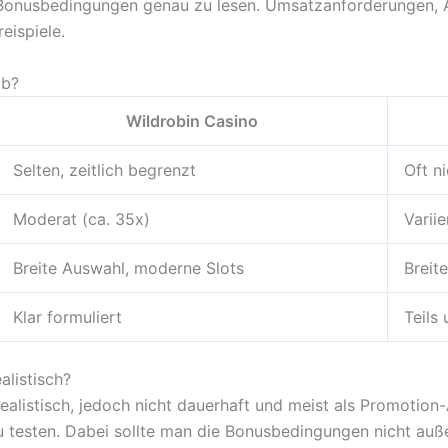
ie Bonusbedingungen genau zu lesen. Umsatzanforderungen
reispiele.
ab?
Wildrobin Casino
Selten, zeitlich begrenzt
Oft n
Moderat (ca. 35x)
Varii
Breite Auswahl, moderne Slots
Breite
Klar formuliert
Teils 
alistisch?
realistisch, jedoch nicht dauerhaft und meist als Promotion-
 zu testen. Dabei sollte man die Bonusbedingungen nicht au