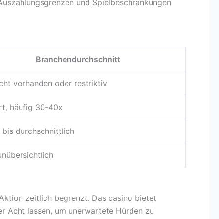
, Auszahlungsgrenzen und Spielbeschränkungen
Branchendurchschnitt
icht vorhanden oder restriktiv
ert, häufig 30-40x
 bis durchschnittlich
unübersichtlich
Aktion zeitlich begrenzt. Das casino bietet
ßer Acht lassen, um unerwartete Hürden zu