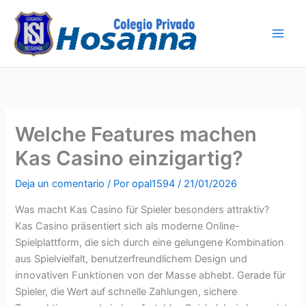
Ir
al
contenido
Welche Features machen
Kas Casino einzigartig?
Deja un comentario
/ Por
opal1594
/
21/01/2026
Was macht Kas Casino für Spieler besonders attraktiv?
Kas Casino präsentiert sich als moderne Online-
Spielplattform, die sich durch eine gelungene Kombination
aus Spielvielfalt, benutzerfreundlichem Design und
innovativen Funktionen von der Masse abhebt. Gerade für
Spieler, die Wert auf schnelle Zahlungen, sichere