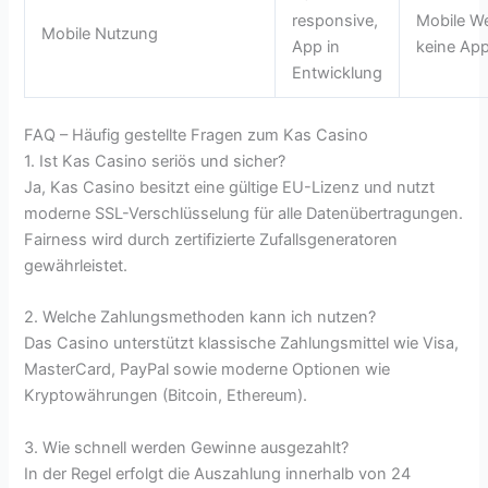
responsive,
Mobile W
Mobile Nutzung
App in
keine Ap
Entwicklung
FAQ – Häufig gestellte Fragen zum Kas Casino
1. Ist Kas Casino seriös und sicher?
Ja, Kas Casino besitzt eine gültige EU-Lizenz und nutzt
moderne SSL-Verschlüsselung für alle Datenübertragungen.
Fairness wird durch zertifizierte Zufallsgeneratoren
gewährleistet.
2. Welche Zahlungsmethoden kann ich nutzen?
Das Casino unterstützt klassische Zahlungsmittel wie Visa,
MasterCard, PayPal sowie moderne Optionen wie
Kryptowährungen (Bitcoin, Ethereum).
3. Wie schnell werden Gewinne ausgezahlt?
In der Regel erfolgt die Auszahlung innerhalb von 24