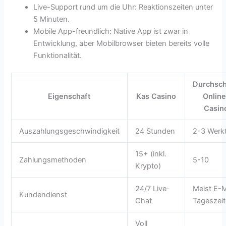
Live-Support rund um die Uhr: Reaktionszeiten unter
5 Minuten.
Mobile App-freundlich: Native App ist zwar in
Entwicklung, aber Mobilbrowser bieten bereits volle
Funktionalität.
Durchsch
Eigenschaft
Kas Casino
Online
Casin
Auszahlungsgeschwindigkeit
24 Stunden
2-3 Werk
15+ (inkl.
Zahlungsmethoden
5-10
Krypto)
24/7 Live-
Meist E-M
Kundendienst
Chat
Tageszei
Voll