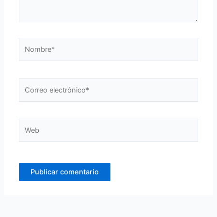
Nombre*
Correo
electrónico*
Web