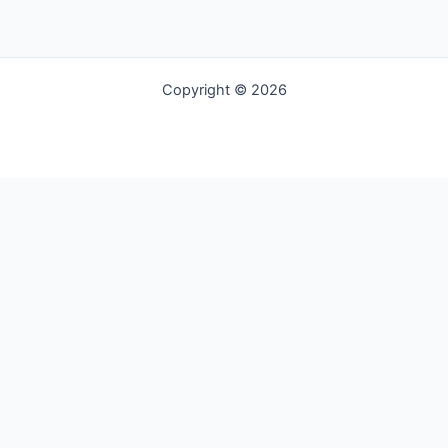
Copyright © 2026