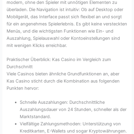
modern, ohne den Spieler mit unnötigen Elementen zu
überladen. Die Navigation ist intuitiv: Ob auf Desktop oder
Mobilgerät, das Interface passt sich flexibel an und sorgt
für ein angenehmes Spielerlebnis. Es gibt keine versteckten
Menüs, und die wichtigsten Funktionen wie Ein- und
Auszahlung, Spielauswahl oder Kontoeinstellungen sind
mit wenigen Klicks erreichbar.
Praktischer Überblick: Kas Casino im Vergleich zum
Durchschnitt
Viele Casinos bieten ähnliche Grundfunktionen an, aber
Kas Casino sticht durch die Kombination aus folgenden
Punkten hervor:
Schnelle Auszahlungen: Durchschnittliche
Auszahlungsdauer von 24 Stunden, schneller als der
Marktstandard.
Vielfältige Zahlungsmethoden: Unterstützung von
Kreditkarten, E-Wallets und sogar Kryptowährungen.