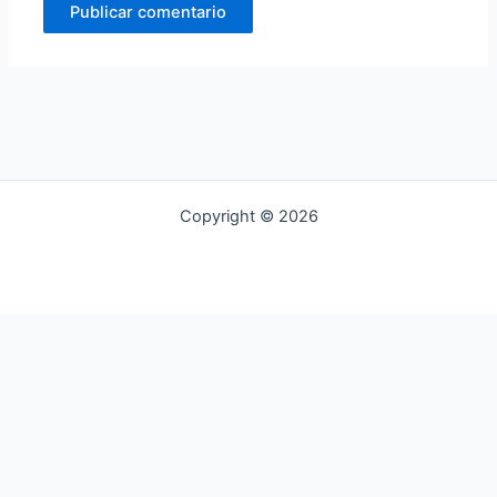
Copyright © 2026