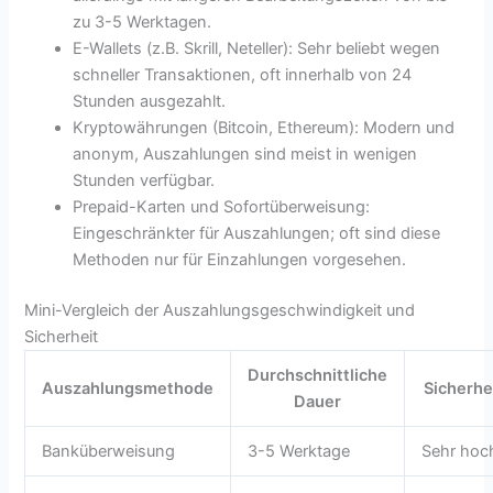
zu 3-5 Werktagen.
E-Wallets (z.B. Skrill, Neteller): Sehr beliebt wegen
schneller Transaktionen, oft innerhalb von 24
Stunden ausgezahlt.
Kryptowährungen (Bitcoin, Ethereum): Modern und
anonym, Auszahlungen sind meist in wenigen
Stunden verfügbar.
Prepaid-Karten und Sofortüberweisung:
Eingeschränkter für Auszahlungen; oft sind diese
Methoden nur für Einzahlungen vorgesehen.
Mini-Vergleich der Auszahlungsgeschwindigkeit und
Sicherheit
Durchschnittliche
Auszahlungsmethode
Sicherhe
Dauer
Banküberweisung
3-5 Werktage
Sehr hoc