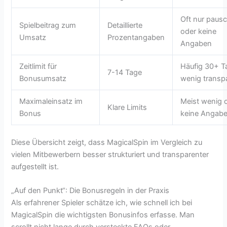
Oft nur pausc
Spielbeitrag zum
Detaillierte
oder keine
Umsatz
Prozentangaben
Angaben
Zeitlimit für
Häufig 30+ T
7-14 Tage
Bonusumsatz
wenig transp
Maximaleinsatz im
Meist wenig 
Klare Limits
Bonus
keine Angab
Diese Übersicht zeigt, dass MagicalSpin im Vergleich zu
vielen Mitbewerbern besser strukturiert und transparenter
aufgestellt ist.
„Auf den Punkt“: Die Bonusregeln in der Praxis
Als erfahrener Spieler schätze ich, wie schnell ich bei
MagicalSpin die wichtigsten Bonusinfos erfasse. Man