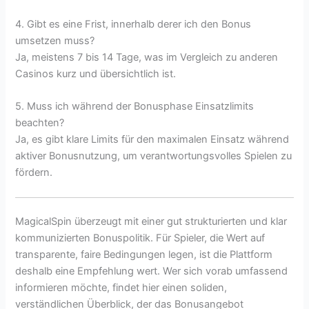
4. Gibt es eine Frist, innerhalb derer ich den Bonus
umsetzen muss?
Ja, meistens 7 bis 14 Tage, was im Vergleich zu anderen
Casinos kurz und übersichtlich ist.
5. Muss ich während der Bonusphase Einsatzlimits
beachten?
Ja, es gibt klare Limits für den maximalen Einsatz während
aktiver Bonusnutzung, um verantwortungsvolles Spielen zu
fördern.
MagicalSpin überzeugt mit einer gut strukturierten und klar
kommunizierten Bonuspolitik. Für Spieler, die Wert auf
transparente, faire Bedingungen legen, ist die Plattform
deshalb eine Empfehlung wert. Wer sich vorab umfassend
informieren möchte, findet hier einen soliden,
verständlichen Überblick, der das Bonusangebot