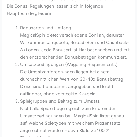
Die Bonus-Regelungen lassen sich in folgende
Hauptpunkte gliedern:
Bonusarten und Umfang
MagicalSpin bietet verschiedene Boni an, darunter
Willkommensangebote, Reload-Boni und Cashback-
Aktionen. Jede Bonusart ist klar beschrieben und mit
den entsprechenden Bonusbeträgen kommuniziert.
Umsatzbedingungen (Wagering Requirements)
Die Umsatzanforderungen liegen bei einem
durchschnittlichen Wert von 30-40x Bonusbetrag.
Diese sind transparent angegeben und leicht
auffindbar, ohne versteckte Klauseln.
Spielgruppen und Beitrag zum Umsatz
Nicht alle Spiele tragen gleich zum Erfüllen der
Umsatzbedingungen bei. MagicalSpin listet genau
auf, welche Spieltypen mit welchem Prozentsatz
angerechnet werden – etwa Slots zu 100 %,