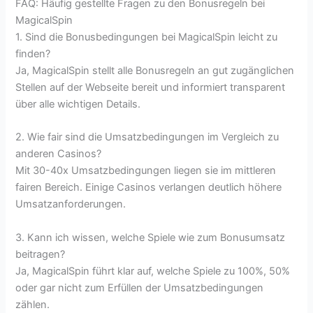
FAQ: Häufig gestellte Fragen zu den Bonusregeln bei
MagicalSpin
1. Sind die Bonusbedingungen bei MagicalSpin leicht zu
finden?
Ja, MagicalSpin stellt alle Bonusregeln an gut zugänglichen
Stellen auf der Webseite bereit und informiert transparent
über alle wichtigen Details.
2. Wie fair sind die Umsatzbedingungen im Vergleich zu
anderen Casinos?
Mit 30-40x Umsatzbedingungen liegen sie im mittleren
fairen Bereich. Einige Casinos verlangen deutlich höhere
Umsatzanforderungen.
3. Kann ich wissen, welche Spiele wie zum Bonusumsatz
beitragen?
Ja, MagicalSpin führt klar auf, welche Spiele zu 100%, 50%
oder gar nicht zum Erfüllen der Umsatzbedingungen
zählen.