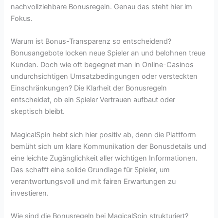
nachvollziehbare Bonusregeln. Genau das steht hier im
Fokus.
Warum ist Bonus-Transparenz so entscheidend?
Bonusangebote locken neue Spieler an und belohnen treue
Kunden. Doch wie oft begegnet man in Online-Casinos
undurchsichtigen Umsatzbedingungen oder versteckten
Einschränkungen? Die Klarheit der Bonusregeln
entscheidet, ob ein Spieler Vertrauen aufbaut oder
skeptisch bleibt.
MagicalSpin hebt sich hier positiv ab, denn die Plattform
bemüht sich um klare Kommunikation der Bonusdetails und
eine leichte Zugänglichkeit aller wichtigen Informationen.
Das schafft eine solide Grundlage für Spieler, um
verantwortungsvoll und mit fairen Erwartungen zu
investieren.
Wie sind die Bonusregeln bei MagicalSpin strukturiert?