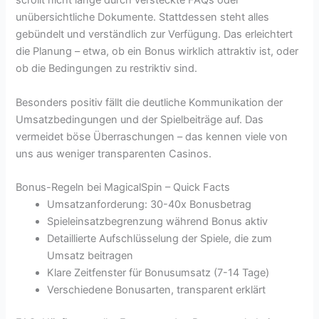
scrollt nicht lange durch versteckte FAQs oder
unübersichtliche Dokumente. Stattdessen steht alles
gebündelt und verständlich zur Verfügung. Das erleichtert
die Planung – etwa, ob ein Bonus wirklich attraktiv ist, oder
ob die Bedingungen zu restriktiv sind.
Besonders positiv fällt die deutliche Kommunikation der
Umsatzbedingungen und der Spielbeiträge auf. Das
vermeidet böse Überraschungen – das kennen viele von
uns aus weniger transparenten Casinos.
Bonus-Regeln bei MagicalSpin – Quick Facts
Umsatzanforderung: 30-40x Bonusbetrag
Spieleinsatzbegrenzung während Bonus aktiv
Detaillierte Aufschlüsselung der Spiele, die zum
Umsatz beitragen
Klare Zeitfenster für Bonusumsatz (7-14 Tage)
Verschiedene Bonusarten, transparent erklärt